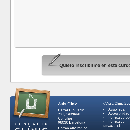
Quiero inscribirme en este cur
Aula Clinic
© Aula Clínic 20
Aviso legal
Carrer Diputacio
Accesibilidad
231, Seminari
Política de co
Conciliar
Política de
08036
Barcelona
privacidad
Correo electrónico