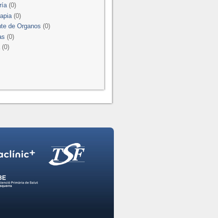
ría
(0)
rapia
(0)
nte de Organos
(0)
as
(0)
a
(0)