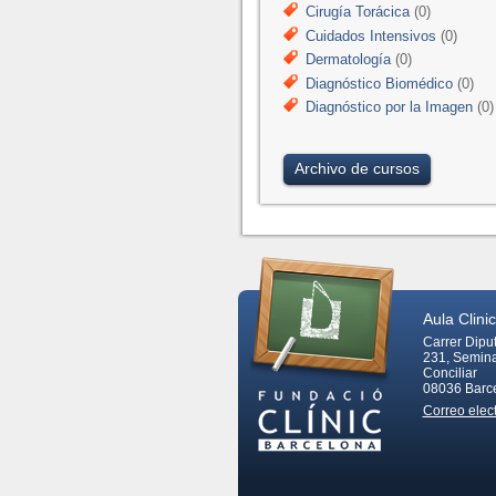
Cirugía Torácica
(0)
Cuidados Intensivos
(0)
Dermatología
(0)
Diagnóstico Biomédico
(0)
Diagnóstico por la Imagen
(0)
Archivo de cursos
Aula Clinic
Carrer Dipu
231, Semina
Conciliar
08036
Barc
Correo elec