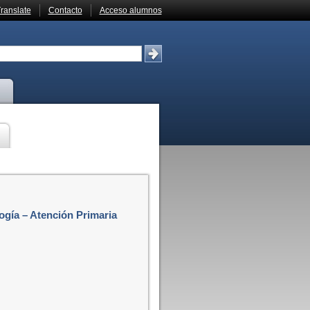
ranslate
Contacto
Acceso alumnos
gía – Atención Primaria