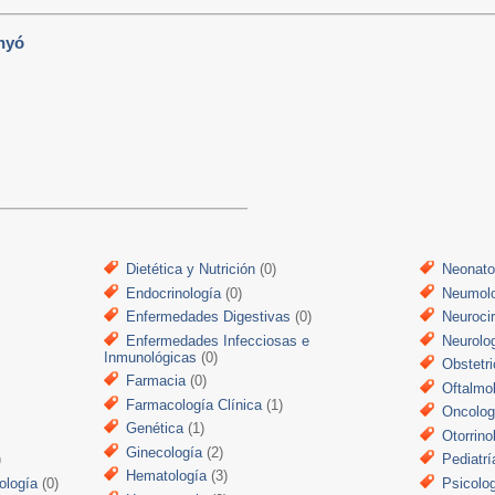
nyó
Dietética y Nutrición
(0)
Neonato
Endocrinología
(0)
Neumol
Enfermedades Digestivas
(0)
Neuroci
Enfermedades Infecciosas e
Neurolo
Inmunológicas
(0)
Obstetri
Farmacia
(0)
Oftalmo
Farmacología Clínica
(1)
Oncolog
Genética
(1)
Otorrino
Ginecología
(2)
)
Pediatrí
Hematología
(3)
ología
(0)
Psicolo