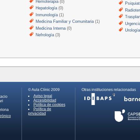
Hemoterapia
(0)
Psiquiat
Hepatología
(0)
Radiote
Inmunología
(1)
Traspla
Medicina Familiar y Comunitaria
(1)
Urgenci
Medicina Interna
(0)
Urologí
Nefrología
(3)
© Aula Clínic 2009
Otras instituciones relacionadas
Aviso legal
tacio
Accesibilidad
ri
Política de cookies
Política de
elona
privacidad
trónico