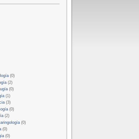
logía
(0)
ogía
(2)
rugía
(0)
gía
(1)
cia
(3)
logía
(0)
ía
(2)
laringología
(0)
a
(0)
gía
(0)