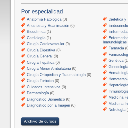
Por especialidad
Anatomía Patológica
(0)
Dietética y 
Anestesia y Reanimación
(0)
Endocrinolo
Bioquímica
(1)
Enfermedad
Cardiología
(1)
Enfermedad
Inmunológicas
Cirugía Cardiovascular
(0)
Farmacia
(0
Cirugía Digestiva
(0)
Farmacologí
Cirugía General
(0)
Genética
(1
Cirugía Hepática
(0)
Ginecologí
Cirugía Menor Ambulatoria
(0)
Hematologí
Cirugía Ortopédica y Traumatología
(0)
Hemoterapi
Cirugía Torácica
(0)
Hepatologí
Cuidados Intensivos
(0)
Inmunologí
Dermatología
(0)
Medicina Fa
Diagnóstico Biomédico
(0)
Medicina In
Diagnóstico por la Imagen
(0)
Nefrología
(
Archivo de cursos