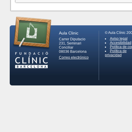
Aula Clinic
© Aula Clínic 20
Aviso legal
Carrer Diputacio
Accesibilidad
231, Seminari
Política de co
Conciliar
Política de
08036
Barcelona
privacidad
Correo electrónico