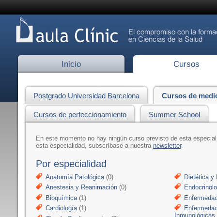
Inicio
Cursos
Postgrado Universidad Barcelona
Cursos de medi
Cursos de perfeccionamiento
Summer School
En este momento no hay ningún curso previsto de esta especia
esta especialidad, subscríbase a nuestra
newsletter
.
Por especialidad
Anatomía Patológica
(0)
Dietética y 
Anestesia y Reanimación
(0)
Endocrinolo
Bioquímica
(1)
Enfermedad
Cardiología
(1)
Enfermedad
Inmunológicas