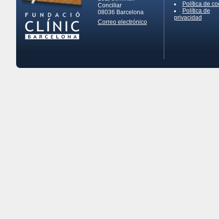
Política de co
Conciliar
Política de
08036
Barcelona
privacidad
Correo electrónico