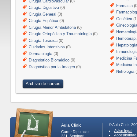
Cirugía Cardiovascular
(0)
Farmacia
(0
Cirugía Digestiva
(0)
Farmacologí
Cirugía General
(0)
Genética
(1
Cirugía Hepática
(0)
Ginecologí
Cirugía Menor Ambulatoria
(0)
Hematologí
Cirugía Ortopédica y Traumatología
(0)
Hemoterapi
Cirugía Torácica
(0)
Hepatologí
Cuidados Intensivos
(0)
Inmunologí
Dermatología
(0)
Medicina Fa
Diagnóstico Biomédico
(0)
Medicina In
Diagnóstico por la Imagen
(0)
Nefrología
(
Archivo de cursos
Aula Clinic
© Aula Clínic 20
Aviso legal
Carrer Diputacio
Accesibilidad
231, Seminari