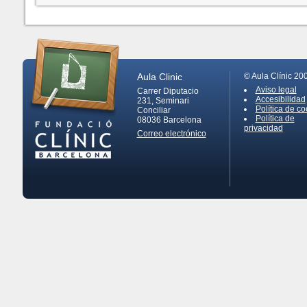
Aula Clinic
© Aula Clínic 20
Aviso legal
Carrer Diputacio
Accesibilidad
231, Seminari
Política de co
Conciliar
Política de
08036
Barcelona
privacidad
Correo electrónico