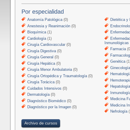
Por especialidad
Anatomía Patológica
(0)
Dietética y 
Anestesia y Reanimación
(0)
Endocrinolo
Bioquímica
(1)
Enfermedad
Cardiología
(1)
Enfermedad
Inmunológicas
Cirugía Cardiovascular
(0)
Farmacia
(0
Cirugía Digestiva
(0)
Farmacologí
Cirugía General
(0)
Genética
(1
Cirugía Hepática
(0)
Ginecologí
Cirugía Menor Ambulatoria
(0)
Hematologí
Cirugía Ortopédica y Traumatología
(0)
Hemoterapi
Cirugía Torácica
(0)
Hepatologí
Cuidados Intensivos
(0)
Inmunologí
Dermatología
(0)
Medicina Fa
Diagnóstico Biomédico
(0)
Medicina In
Diagnóstico por la Imagen
(0)
Nefrología
(
Archivo de cursos