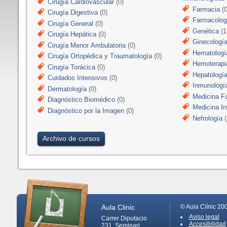
Cirugía Cardiovascular
(0)
Farmacia
(0
Cirugía Digestiva
(0)
Farmacologí
Cirugía General
(0)
Genética
(1
Cirugía Hepática
(0)
Ginecologí
Cirugía Menor Ambulatoria
(0)
Hematologí
Cirugía Ortopédica y Traumatología
(0)
Hemoterapi
Cirugía Torácica
(0)
Hepatologí
Cuidados Intensivos
(0)
Inmunologí
Dermatología
(0)
Medicina Fa
Diagnóstico Biomédico
(0)
Medicina In
Diagnóstico por la Imagen
(0)
Nefrología
(
Archivo de cursos
Aula Clinic
© Aula Clínic 20
Aviso legal
Carrer Diputacio
Accesibilidad
231, Seminari