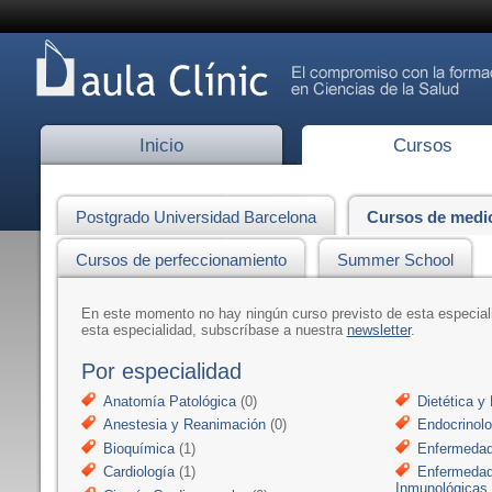
Inicio
Cursos
Postgrado Universidad Barcelona
Cursos de medi
Cursos de perfeccionamiento
Summer School
En este momento no hay ningún curso previsto de esta especia
esta especialidad, subscríbase a nuestra
newsletter
.
Por especialidad
Anatomía Patológica
(0)
Dietética y 
Anestesia y Reanimación
(0)
Endocrinolo
Bioquímica
(1)
Enfermedad
Cardiología
(1)
Enfermedad
Inmunológicas