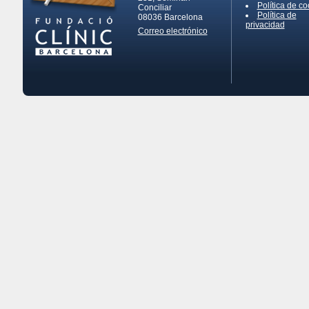
Política de co
Conciliar
Política de
08036
Barcelona
privacidad
Correo electrónico