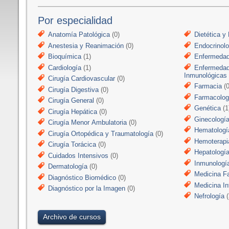
Por especialidad
Anatomía Patológica
(0)
Dietética y 
Anestesia y Reanimación
(0)
Endocrinolo
Bioquímica
(1)
Enfermedad
Cardiología
(1)
Enfermedad
Inmunológicas
Cirugía Cardiovascular
(0)
Farmacia
(0
Cirugía Digestiva
(0)
Farmacologí
Cirugía General
(0)
Genética
(1
Cirugía Hepática
(0)
Ginecologí
Cirugía Menor Ambulatoria
(0)
Hematologí
Cirugía Ortopédica y Traumatología
(0)
Hemoterapi
Cirugía Torácica
(0)
Hepatologí
Cuidados Intensivos
(0)
Inmunologí
Dermatología
(0)
Medicina Fa
Diagnóstico Biomédico
(0)
Medicina In
Diagnóstico por la Imagen
(0)
Nefrología
(
Archivo de cursos