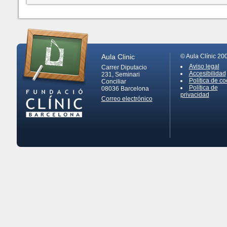
Aula Clinic
© Aula Clínic 20
Aviso legal
Carrer Diputacio
Accesibilidad
231, Seminari
Política de co
Conciliar
Política de
08036
Barcelona
privacidad
Correo electrónico