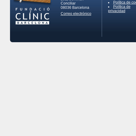
Política de co
Conciliar
Política de
08036
Barcelona
privacidad
Correo electrónico