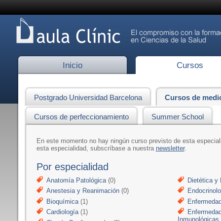
Inicio
Cursos
Postgrado Universidad Barcelona
Cursos de medi
Cursos de perfeccionamiento
Summer School
En este momento no hay ningún curso previsto de esta especia
esta especialidad, subscríbase a nuestra
newsletter
.
Por especialidad
Anatomía Patológica
(0)
Dietética y 
Anestesia y Reanimación
(0)
Endocrinolo
Bioquímica
(1)
Enfermedad
Cardiología
(1)
Enfermedad
Inmunológicas