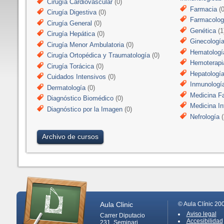
Cirugía Cardiovascular
(0)
Farmacia
(0
Cirugía Digestiva
(0)
Farmacologí
Cirugía General
(0)
Genética
(1
Cirugía Hepática
(0)
Ginecologí
Cirugía Menor Ambulatoria
(0)
Hematologí
Cirugía Ortopédica y Traumatología
(0)
Hemoterapi
Cirugía Torácica
(0)
Hepatologí
Cuidados Intensivos
(0)
Inmunologí
Dermatología
(0)
Medicina Fa
Diagnóstico Biomédico
(0)
Medicina In
Diagnóstico por la Imagen
(0)
Nefrología
(
Archivo de cursos
Aula Clinic
© Aula Clínic 20
Aviso legal
Carrer Diputacio
Accesibilidad
231, Seminari