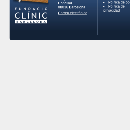
Política de co
Conciliar
Política de
08036
Barcelona
privacidad
Correo electrónico