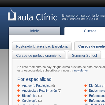
Inicio
Cursos
Postgrado Universidad Barcelona
Cursos de medi
Cursos de perfeccionamiento
Summer School
En este momento no hay ningún curso previsto de esta especia
esta especialidad, subscríbase a nuestra
newsletter
.
Por especialidad
Anatomía Patológica
(0)
Dietética y 
Anestesia y Reanimación
(0)
Endocrinolo
Bioquímica
(1)
Enfermedad
Cardiología
(1)
Enfermedad
Inmunológicas