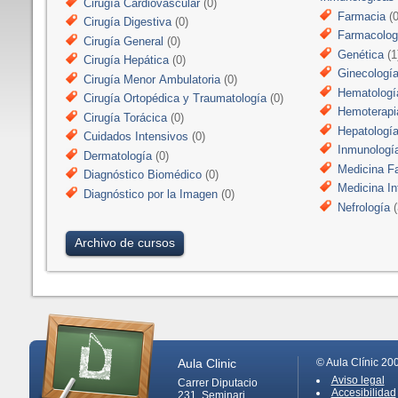
Cirugía Cardiovascular
(0)
Farmacia
(0
Cirugía Digestiva
(0)
Farmacologí
Cirugía General
(0)
Genética
(1
Cirugía Hepática
(0)
Ginecologí
Cirugía Menor Ambulatoria
(0)
Hematologí
Cirugía Ortopédica y Traumatología
(0)
Hemoterapi
Cirugía Torácica
(0)
Hepatologí
Cuidados Intensivos
(0)
Inmunologí
Dermatología
(0)
Medicina Fa
Diagnóstico Biomédico
(0)
Medicina In
Diagnóstico por la Imagen
(0)
Nefrología
(
Archivo de cursos
Aula Clinic
© Aula Clínic 20
Aviso legal
Carrer Diputacio
Accesibilidad
231, Seminari