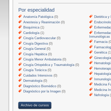
Por especialidad
Anatomía Patológica
(0)
Dietética y 
Anestesia y Reanimación
(0)
Endocrinolo
Bioquímica
(1)
Enfermedad
Cardiología
(1)
Enfermedad
Inmunológicas
Cirugía Cardiovascular
(0)
Farmacia
(0
Cirugía Digestiva
(0)
Farmacologí
Cirugía General
(0)
Genética
(1
Cirugía Hepática
(0)
Ginecologí
Cirugía Menor Ambulatoria
(0)
Hematologí
Cirugía Ortopédica y Traumatología
(0)
Hemoterapi
Cirugía Torácica
(0)
Hepatologí
Cuidados Intensivos
(0)
Inmunologí
Dermatología
(0)
Medicina Fa
Diagnóstico Biomédico
(0)
Medicina In
Diagnóstico por la Imagen
(0)
Nefrología
(
Archivo de cursos