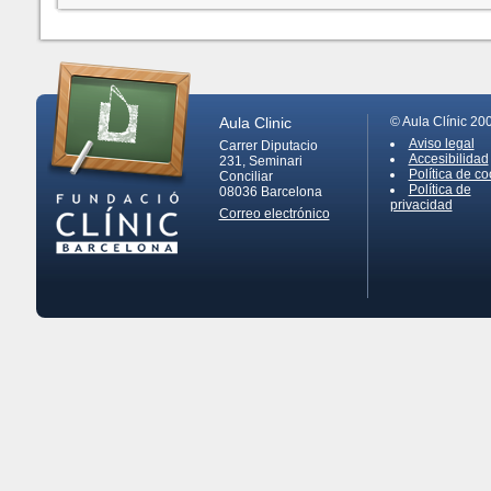
Aula Clinic
© Aula Clínic 20
Aviso legal
Carrer Diputacio
Accesibilidad
231, Seminari
Política de co
Conciliar
Política de
08036
Barcelona
privacidad
Correo electrónico