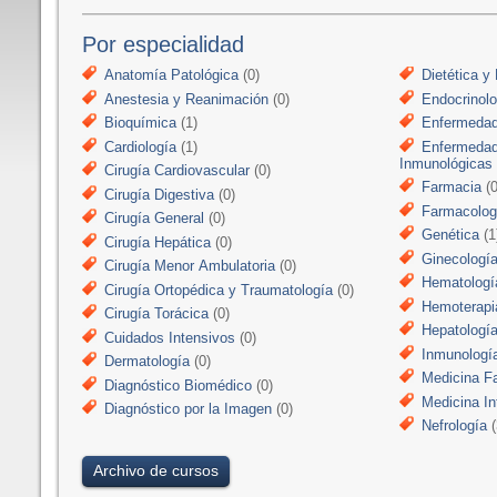
Por especialidad
Anatomía Patológica
(0)
Dietética y 
Anestesia y Reanimación
(0)
Endocrinolo
Bioquímica
(1)
Enfermedad
Cardiología
(1)
Enfermedad
Inmunológicas
Cirugía Cardiovascular
(0)
Farmacia
(0
Cirugía Digestiva
(0)
Farmacologí
Cirugía General
(0)
Genética
(1
Cirugía Hepática
(0)
Ginecologí
Cirugía Menor Ambulatoria
(0)
Hematologí
Cirugía Ortopédica y Traumatología
(0)
Hemoterapi
Cirugía Torácica
(0)
Hepatologí
Cuidados Intensivos
(0)
Inmunologí
Dermatología
(0)
Medicina Fa
Diagnóstico Biomédico
(0)
Medicina In
Diagnóstico por la Imagen
(0)
Nefrología
(
Archivo de cursos