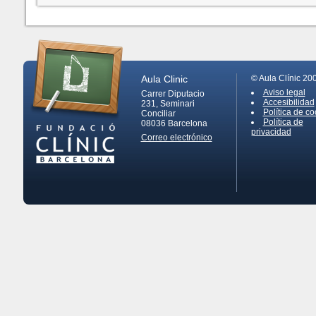
Aula Clinic
© Aula Clínic 20
Aviso legal
Carrer Diputacio
Accesibilidad
231, Seminari
Política de co
Conciliar
Política de
08036
Barcelona
privacidad
Correo electrónico