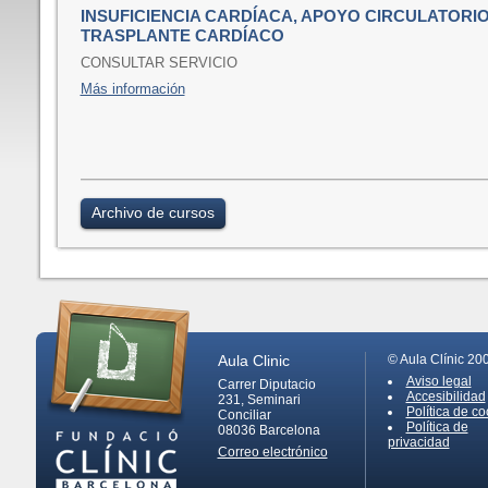
INSUFICIENCIA CARDÍACA, APOYO CIRCULATORIO
TRASPLANTE CARDÍACO
CONSULTAR SERVICIO
Más información
Archivo de cursos
Aula Clinic
© Aula Clínic 20
Aviso legal
Carrer Diputacio
Accesibilidad
231, Seminari
Política de co
Conciliar
Política de
08036
Barcelona
privacidad
Correo electrónico