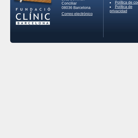
Política de co
Conciliar
Política de
08036
Barcelona
privacidad
Correo electrónico