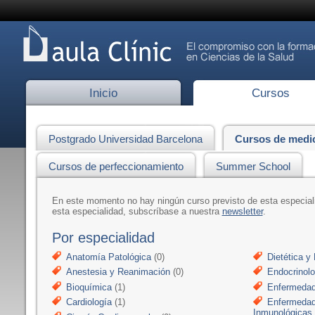
Inicio
Cursos
Postgrado Universidad Barcelona
Cursos de medi
Cursos de perfeccionamiento
Summer School
En este momento no hay ningún curso previsto de esta especia
esta especialidad, subscríbase a nuestra
newsletter
.
Por especialidad
Anatomía Patológica
(0)
Dietética y 
Anestesia y Reanimación
(0)
Endocrinolo
Bioquímica
(1)
Enfermedad
Cardiología
(1)
Enfermedad
Inmunológicas