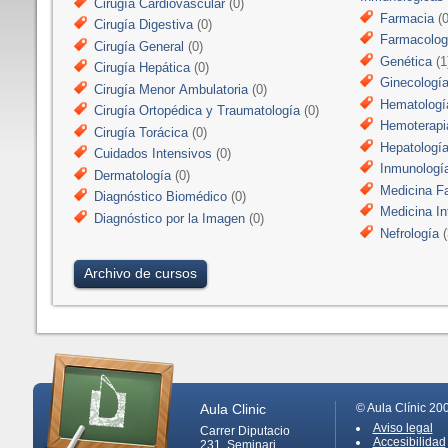
Cirugía Cardiovascular
(0)
Farmacia
(0
Cirugía Digestiva
(0)
Farmacologí
Cirugía General
(0)
Genética
(1
Cirugía Hepática
(0)
Ginecologí
Cirugía Menor Ambulatoria
(0)
Hematologí
Cirugía Ortopédica y Traumatología
(0)
Hemoterapi
Cirugía Torácica
(0)
Hepatologí
Cuidados Intensivos
(0)
Inmunologí
Dermatología
(0)
Medicina Fa
Diagnóstico Biomédico
(0)
Medicina In
Diagnóstico por la Imagen
(0)
Nefrología
(
Archivo de cursos
Aula Clinic
© Aula Clínic 20
Aviso legal
Carrer Diputacio
Accesibilidad
231, Seminari