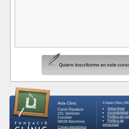
Quiero inscribirme en este cur
Aula Clinic
© Aula Clínic 20
Aviso legal
Carrer Diputacio
Accesibilidad
231, Seminari
Política de co
Conciliar
Política de
08036
Barcelona
privacidad
Correo electrónico